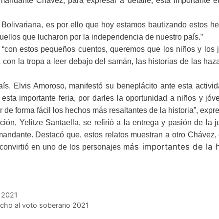
Comandante Chávez, para expresar a detalle, esta importante e
 Bolivariana, es por ello que hoy estamos bautizando estos h
quellos que lucharon por la independencia de nuestro país.”
ó: “con estos pequeños cuentos, queremos que los niños y los
con la tropa a leer debajo del samán, las historias de las ha
ís, Elvis Amoroso, manifestó su beneplácito ante esta activi
sta importante feria, por darles la oportunidad a niños y jó
de forma fácil los hechos más resaltantes de la historia”, expr
ón, Yelitze Santaella, se refirió a la entrega y pasión de la 
andante. Destacó que, estos relatos muestran a otro Chávez, 
ás importantes de la h
 convirtió en uno de los personajes m
N 2021
echo al voto soberano 2021