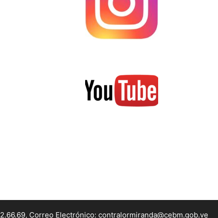
22.66.69, Correo Electrónico: contralormiranda@cebm.gob.ve