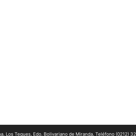
na, Los Teques, Edo. Bolivariano de Miranda,
Teléfono (0212) 3