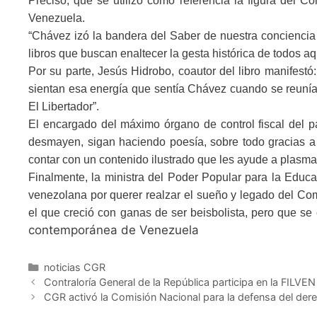
Precisó, que se utilizó como referencia la figura del 
Venezuela.
“Chávez izó la bandera del Saber de nuestra conciencia
libros que buscan enaltecer la gesta histórica de todos a
Por su parte, Jesús Hidrobo, coautor del libro manifest
sientan esa energía que sentía Chávez cuando se reunía 
El Libertador”.
El encargado del máximo órgano de control fiscal del pa
desmayen, sigan haciendo poesía, sobre todo gracias a e
contar con un contenido ilustrado que les ayude a plasmar 
Finalmente, la ministra del Poder Popular para la Educaci
venezolana por querer realzar el sueño y legado del Com
el que creció con ganas de ser beisbolista, pero que se
contemporánea de Venezuela
noticias CGR
Contraloría General de la República participa en la FILVE
CGR activó la Comisión Nacional para la defensa del der