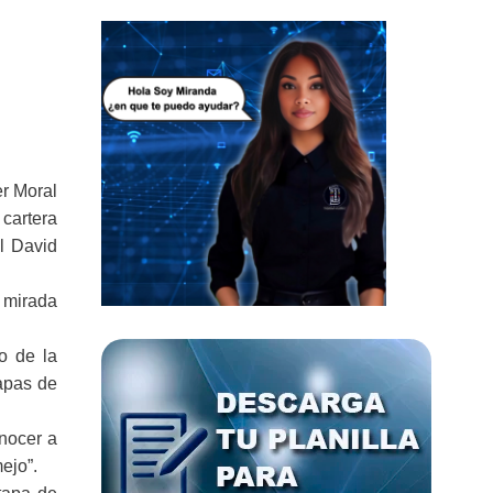
er Moral
 cartera
el David
a mirada
o de la
tapas de
onocer a
ejo”.