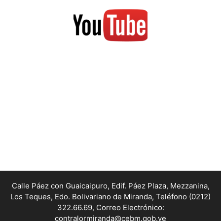
Calle Páez con Guaicaipuro, Edif. Páez Plaza, Mezzanina,
Los Teques, Edo. Bolivariano de Miranda,
Teléfono (0212)
322.66.69, Correo Electrónico:
contralormiranda@cebm.gob.ve