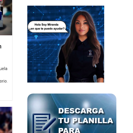
n
uela
rio.