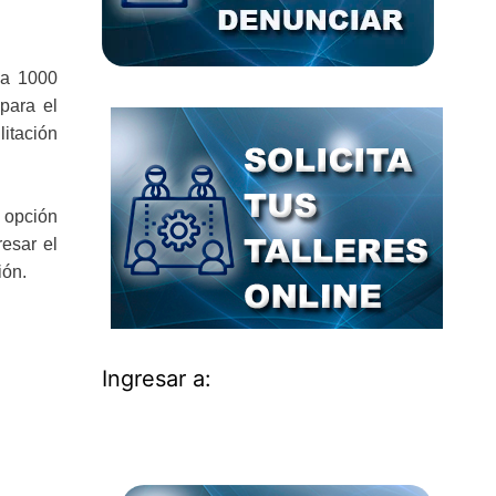
 a 1000
para el
itación
a opción
esar el
ión.
Ingresar a: