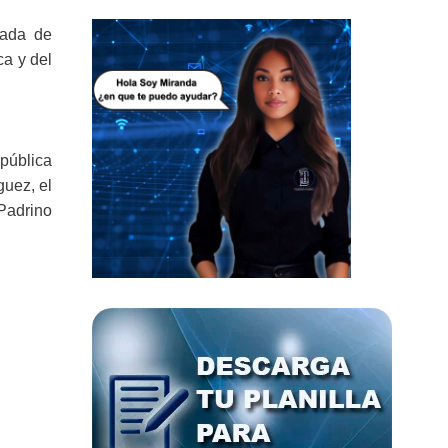
rada de
ca y del
epública
guez, el
 Padrino