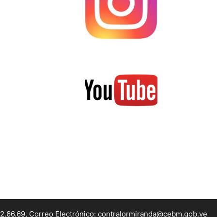
22.66.69, Correo Electrónico: contralormiranda@cebm.gob.ve