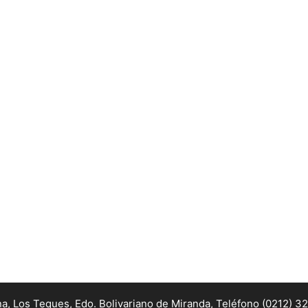
na, Los Teques, Edo. Bolivariano de Miranda,
Teléfono (0212) 3