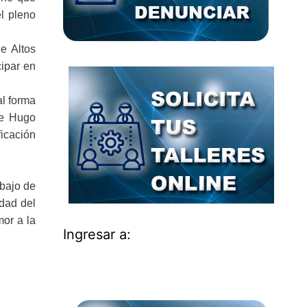
l pleno
e Altos
cipar en
al forma
te Hugo
ficación
abajo de
idad del
mor a la
Ingresar a: