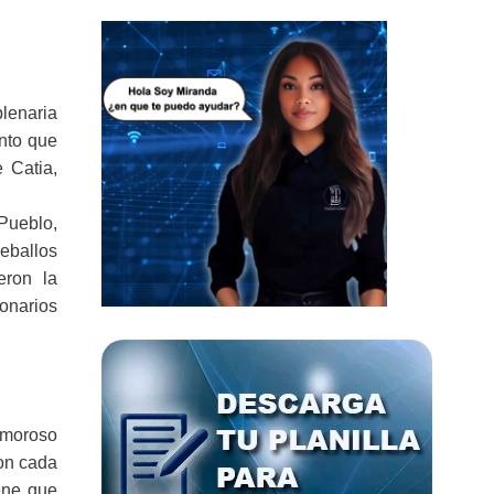
plenaria
ento que
 Catia,
 Pueblo,
Ceballos
eron la
onarios
Amoroso
son cada
iene que