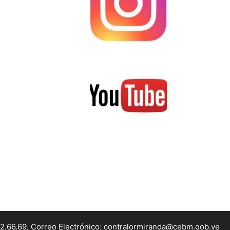
22.66.69, Correo Electrónico: contralormiranda@cebm.gob.ve