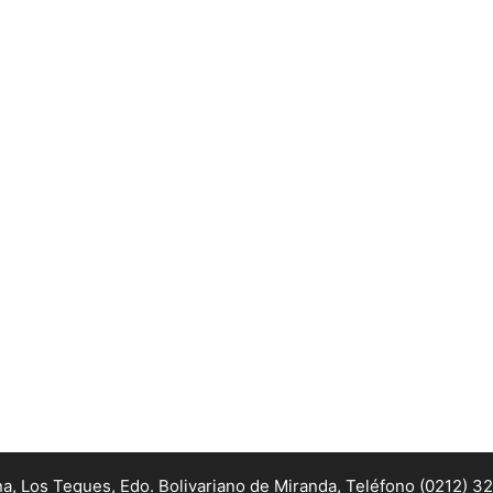
na, Los Teques, Edo. Bolivariano de Miranda,
Teléfono (0212) 3