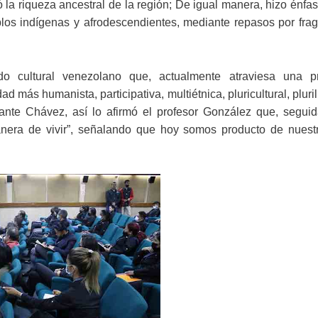
la riqueza ancestral de la región; De igual manera, hizo énfas
ueblos indígenas y afrodescendientes, mediante repasos por fr
do cultural venezolano que, actualmente atraviesa una p
 más humanista, participativa, multiétnica, pluricultural, pluri
nte Chávez, así lo afirmó el profesor González que, segui
manera de vivir”, señalando que hoy somos producto de nuestr