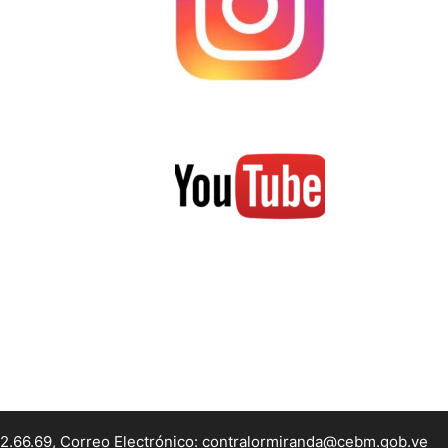
22.66.69, Correo Electrónico: contralormiranda@cebm.gob.ve