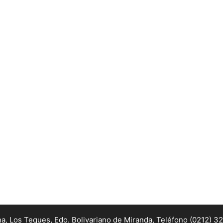
na, Los Teques, Edo. Bolivariano de Miranda,
Teléfono (0212) 3