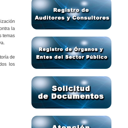
nización
ontra la
s temas
va.
toría de
dos los