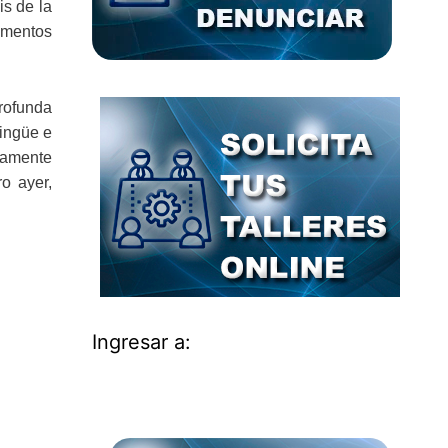
is de la
agmentos
rofunda
lingüe e
damente
o ayer,
Ingresar a: