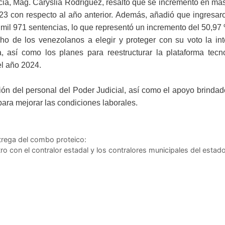
icia, Mag. Caryslia Rodríguez, resaltó que se incrementó en má
023 con respecto al año anterior. Además, añadió que ingresar
5 mil 971 sentencias, lo que representó un incremento del 50,97
ho de los venezolanos a elegir y proteger con su voto la int
a, así como los planes para reestructurar la plataforma tecno
el año 2024.
ón del personal del Poder Judicial, así como el apoyo brindad
ara mejorar las condiciones laborales.
trega del combo proteico:
tro con el contralor estadal y los contralores municipales del estad