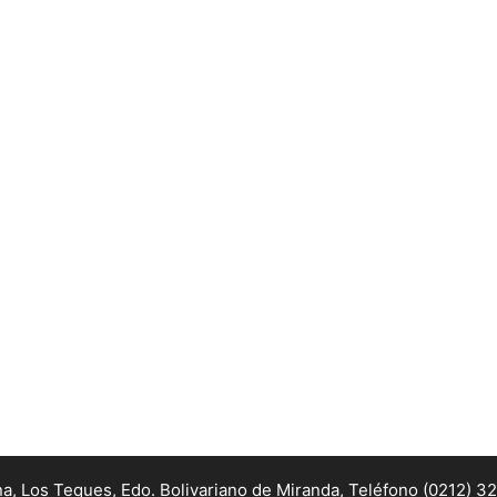
na, Los Teques, Edo. Bolivariano de Miranda,
Teléfono (0212) 3