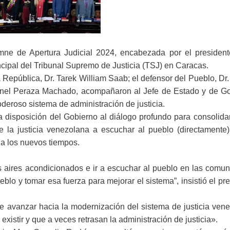
mne de Apertura Judicial 2024, encabezada por el president
cipal del Tribunal Supremo de Justicia (TSJ) en Caracas.
 República, Dr. Tarek William Saab; el defensor del Pueblo, Dr.
hosnel Peraza Machado, acompañaron al Jefe de Estado y de Go
deroso sistema de administración de justicia.
a disposición del Gobierno al diálogo profundo para consolida
e la justicia venezolana a escuchar al pueblo (directamente)
a los nuevos tiempos.
s aires acondicionados e ir a escuchar al pueblo en las comu
eblo y tomar esa fuerza para mejorar el sistema”, insistió el pr
e avanzar hacia la modernización del sistema de justicia vene
xistir y que a veces retrasan la administración de justicia».