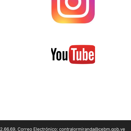
22.66.69, Correo Electrónico: contralormiranda@cebm.gob.ve