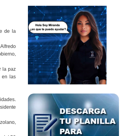
e de la
 Alfredo
bierno,
r la paz
 en las
nidades.
esidente
zolano,