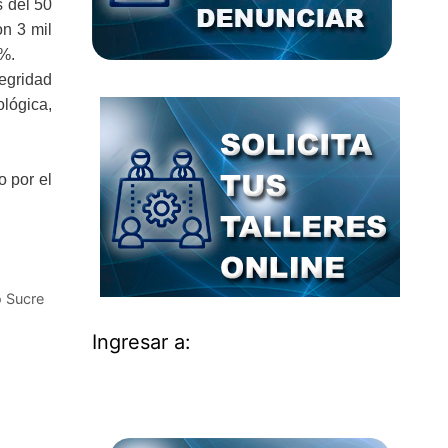
s del 50
on 3 mil
 %.
egridad
lógica,
o por el
o Sucre
Ingresar a: