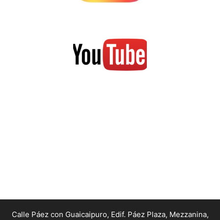
Calle Páez con Guaicaipuro, Edif. Páez Plaza, Mezzanina,