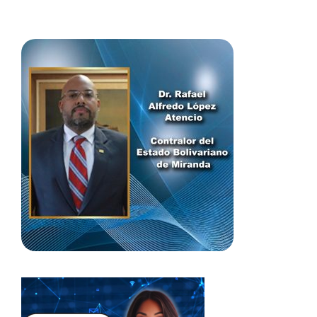
del patrimonio escolar.
La Contraloría General de la República fomenta de
manera permanente los valores esenciales para el
control de la gestión pública, la convivencia
democrática y la solidaridad. En la fase tres, los
estudiantes recibirán el Taller Mecanismos de
Participación, donde podrán ver temas como: la
denuncia, quejas, reclamos, sugerencia y peticiones.
Este encuentro formativo fue impartido por los
funcionarios William Hernández y Annginey Gómez.