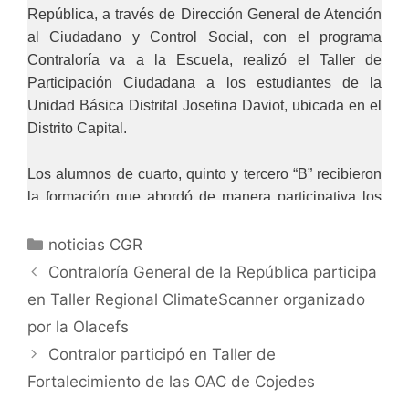
República, a través de Dirección General de Atención
al Ciudadano y Control Social, con el programa
Contraloría va a la Escuela, realizó el Taller de
Participación Ciudadana a los estudiantes de la
Unidad Básica Distrital Josefina Daviot, ubicada en el
Distrito Capital.
Los alumnos de cuarto, quinto y tercero “B” recibieron
la formación que abordó de manera participativa los
valores universales del amor, el respeto, el apoyo, la
gratitud, la tolerancia y la compasión. Asimismo, se
noticias CGR
reforzó la importancia de la participación en el cuidado
Contraloría General de la República participa
de la institución a la cual pertenecen.
en Taller Regional ClimateScanner organizado
por la Olacefs
Esta segunda fase del programa Contraloría va a la
Contralor participó en Taller de
Escuela promueve la participación de los niños, las
Fortalecimiento de las OAC de Cojedes
niñas y los adolescentes en la formación, ejecución y
control de la gestión pública como medio de defensa