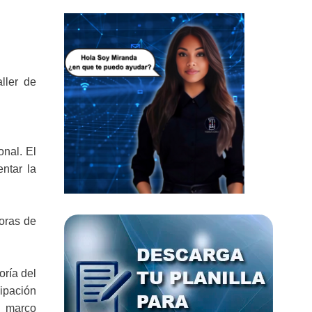
ller de
onal. El
ntar la
toras de
oría del
ipación
l marco