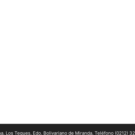
na, Los Teques, Edo. Bolivariano de Miranda,
Teléfono (0212) 3