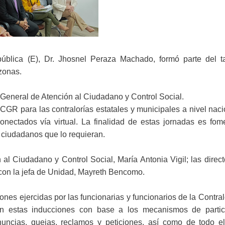
ública (E), Dr. Jhosnel Peraza Machado, formó parte del ta
zonas.
n General de Atención al Ciudadano y Control Social.
 CGR para las contralorías estatales y municipales a nivel naci
onectados vía virtual. La finalidad de estas jornadas es fome
s ciudadanos que lo requieran.
n al Ciudadano y Control Social, María Antonia Vigil; las direc
 con la jefa de Unidad, Mayreth Bencomo.
ones ejercidas por las funcionarias y funcionarios de la Contral
n estas inducciones con base a los mecanismos de partic
uncias, quejas, reclamos y peticiones, así como de todo e