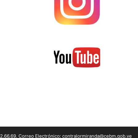
22.66.69, Correo Electrónico: contralormiranda@cebm.gob.ve