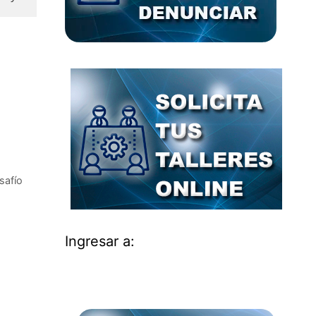
a de los
ica, un
l pueblo
político
safío
defender
ativa y
Ingresar a: