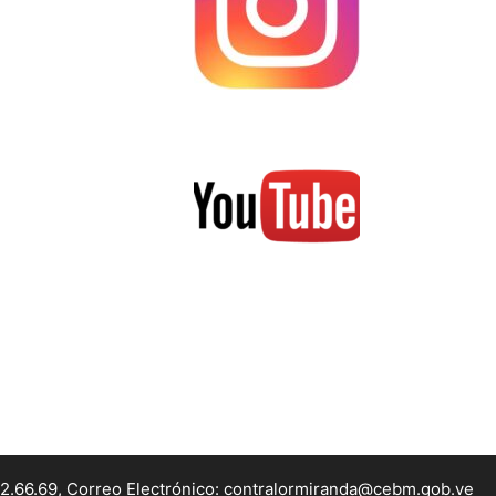
22.66.69, Correo Electrónico: contralormiranda@cebm.gob.ve