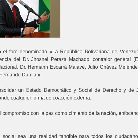
ó el foro denominado «La República Bolivariana de Venezue
ncia del Dr. Jhosnel Peraza Machado, contralor general (E
acional, Dr. Hermann Escarrá Malavé, Julio Chávez Meléndez
s Fernando Damiani.
nsolidar un Estado Democrático y Social de Derecho y de Ju
ndo cualquier forma de coacción externa.
el compromiso con la paz como cimiento de la nación, enfocán
 social sea una realidad tangible para todos los ciudadano