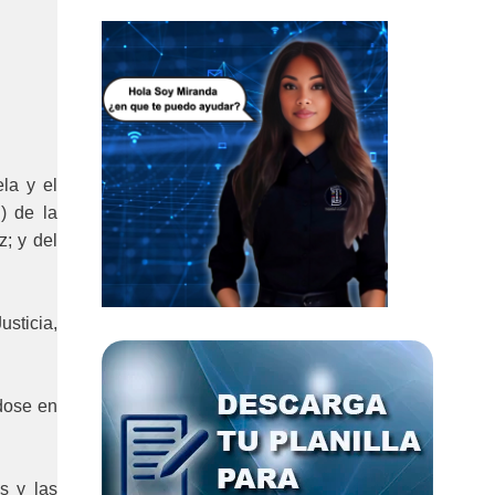
la y el
) de la
; y del
sticia,
dose en
s y las