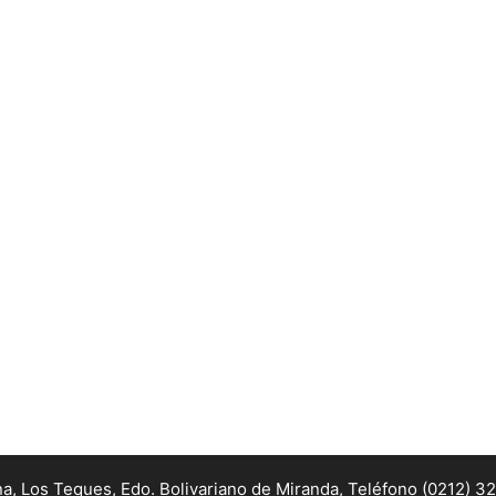
na, Los Teques, Edo. Bolivariano de Miranda,
Teléfono (0212) 3