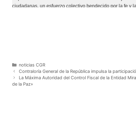
ciudadanas, un esfuerzo colectivo bendecido por la fe y la 
Por su parte, el diputado Hermann Escarrá Malavé enfati
derechos; mientras que el parlamentario Chávez Melé
compromiso con el progreso de Venezuela.
Finalmente, el Mgdo. Luis Damiani subrayó que la justic
se reflejan en la realización efectiva de los derechos c
noticias CGR
nacional.
Contraloría General de la República impulsa la particip
La Máxima Autoridad del Control Fiscal de la Entidad Mira
El foro «La República Bolivariana de Venezuela y el Desa
de la Paz»
los derechos del pueblo establecidos en la Carta Mag
próspera.