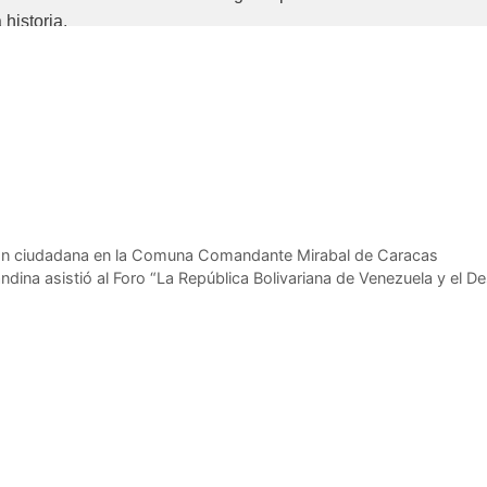
historia.
zó que la paz se alcanza a través de la justicia y la defens
ndez señaló que la paz es la guía de cada decisión polít
ia es el fundamento de una paz duradera, y que los deseos de
onstitucionales, manteniéndose firme en la defensa del modelo 
ación ciudadana en la Comuna Comandante Mirabal de Caracas
ndina asistió al Foro “La República Bolivariana de Venezuela y el De
fío de la Paz» sirvió para reafirmar la soberanía nacional y 
na y uniendo voluntades para forjar una sociedad más equit