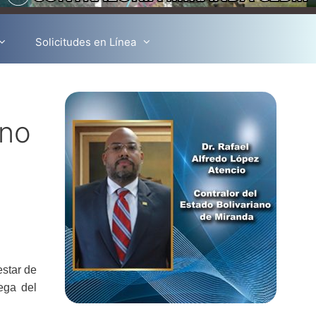
Solicitudes en Línea
ano
estar de
ega del