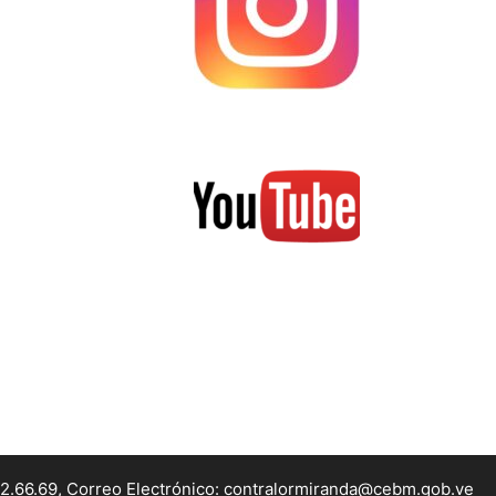
22.66.69, Correo Electrónico: contralormiranda@cebm.gob.ve