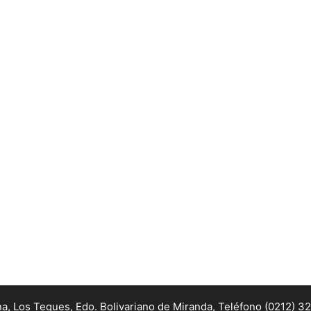
na, Los Teques, Edo. Bolivariano de Miranda,
Teléfono (0212) 3