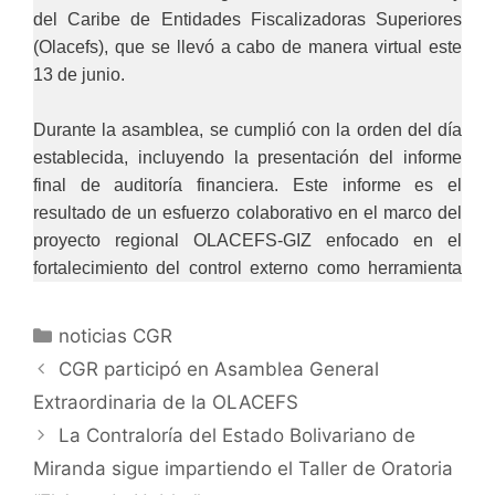
del Caribe de Entidades Fiscalizadoras Superiores
(Olacefs), que se llevó a cabo de manera virtual este
13 de junio.
Durante la asamblea, se cumplió con la orden del día
establecida, incluyendo la presentación del informe
final de auditoría financiera. Este informe es el
resultado de un esfuerzo colaborativo en el marco del
proyecto regional OLACEFS-GIZ enfocado en el
fortalecimiento del control externo como herramienta
clave para la prevención y el combate eficaz contra la
corrupción.
noticias CGR
CGR participó en Asamblea General
El contralor general (E) de la República Bolivariana de
Extraordinaria de la OLACEFS
Venezuela, Dr. Jhosnel Peraza Machado, reafirma su
La Contraloría del Estado Bolivariano de
compromiso en promover la transparencia, la
rendición de cuentas y la integridad en la
Miranda sigue impartiendo el Taller de Oratoria
administración pública, y celebra los avances logrados