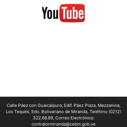
Calle Páez con Guaicaipuro, Edif. Páez Plaza, Mezzanina,
Los Teques, Edo. Bolivariano de Miranda,
Teléfono (0212)
322.66.69, Correo Electrónico:
contralormiranda@cebm.gob.ve