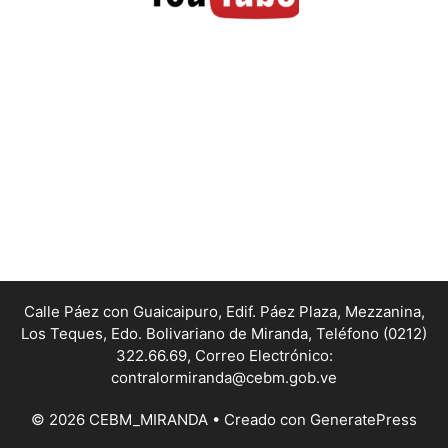
Calle Páez con Guaicaipuro, Edif. Páez Plaza, Mezzanina,
Los Teques, Edo. Bolivariano de Miranda,
Teléfono (0212)
322.66.69, Correo Electrónico:
contralormiranda@cebm.gob.ve
© 2026 CEBM_MIRANDA
• Creado con
GeneratePress