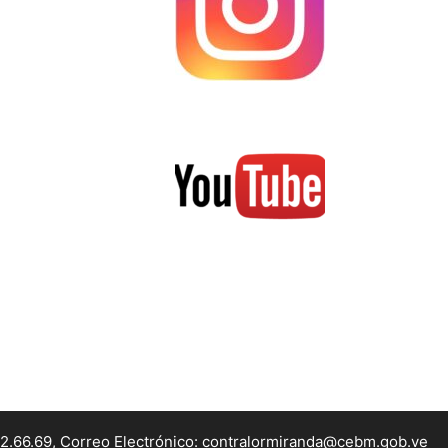
22.66.69, Correo Electrónico: contralormiranda@cebm.gob.ve