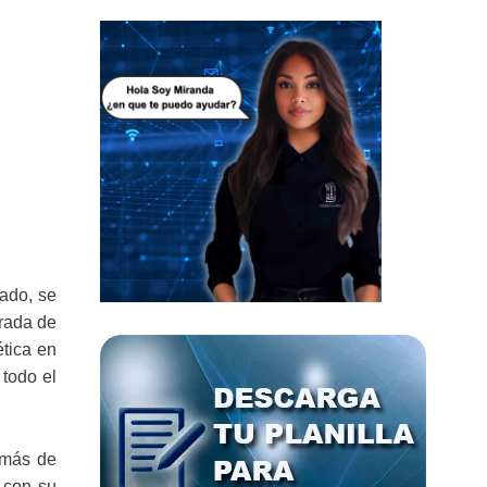
hado, se
urada de
ética en
 todo el
 más de
 con su