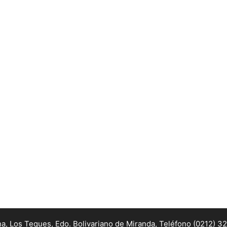
na, Los Teques, Edo. Bolivariano de Miranda,
Teléfono (0212) 3