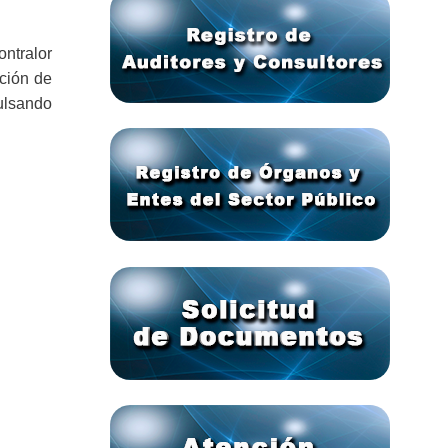
ntralor
ación de
pulsando