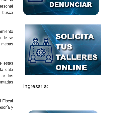
ersonal
e busca
tamiento
onde se
s, mesas
ue estas
la data
tar los
entadas
Ingresar a:
l Fiscal
esoría y