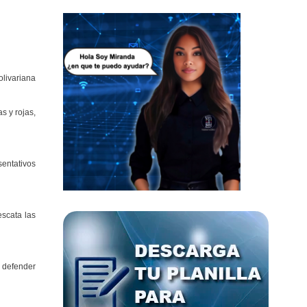
olivariana
s y rojas,
sentativos
escata las
e defender