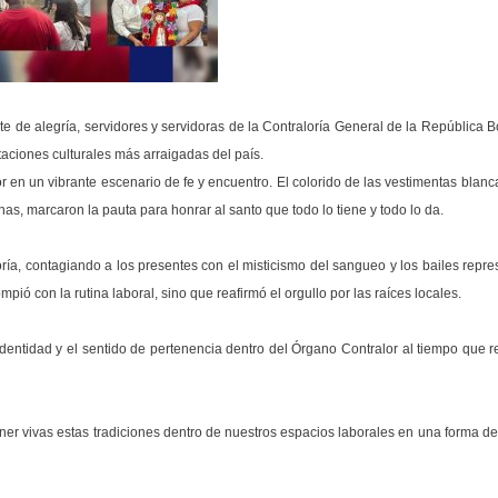
e de alegría, servidores y servidoras de la Contraloría General de la República B
aciones culturales más arraigadas del país.
n un vibrante escenario de fe y encuentro. El colorido de las vestimentas blanca
as, marcaron la pauta para honrar al santo que todo lo tiene y todo lo da.
oría, contagiando a los presentes con el misticismo del sangueo y los bailes repre
pió con la rutina laboral, sino que reafirmó el orgullo por las raíces locales.
dentidad y el sentido de pertenencia dentro del Órgano Contralor al tiempo que r
ener vivas estas tradiciones dentro de nuestros espacios laborales en una forma d