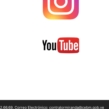
22.66.69, Correo Electrónico: contralormiranda@cebm.gob.ve