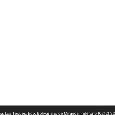
na, Los Teques, Edo. Bolivariano de Miranda,
Teléfono (0212) 3