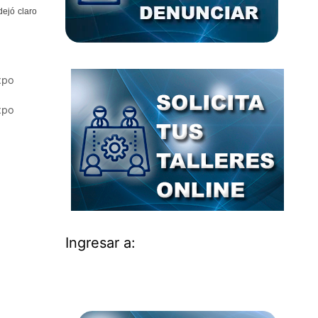
dejó claro
Expo
Expo
Ingresar a: