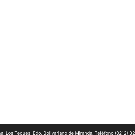
na, Los Teques, Edo. Bolivariano de Miranda,
Teléfono (0212) 3