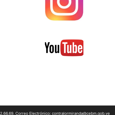
22.66.69, Correo Electrónico: contralormiranda@cebm.gob.ve