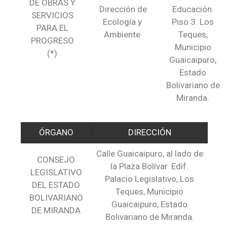
DE OBRAS Y
Dirección de
Educación.
SERVICIOS
Ecología y
Piso 3. Los
PARA EL
Ambiente
Teques,
PROGRESO
Municipio
(*)
Guaicaipuro,
Estado
Bolivariano de
Miranda.
ÓRGANO
DIRECCIÓN
Calle Guaicaipuro, al lado de
CONSEJO
la Plaza Bolívar. Edif.
LEGISLATIVO
Palacio Legislativo, Los
DEL ESTADO
Teques, Municipio
BOLIVARIANO
Guaicaipuro, Estado
DE MIRANDA
Bolivariano de Miranda.