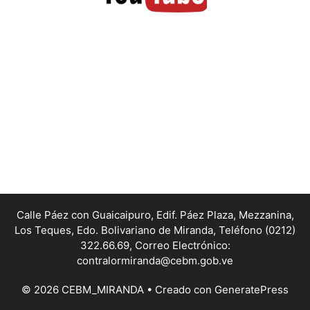
Calle Páez con Guaicaipuro, Edif. Páez Plaza, Mezzanina,
Los Teques, Edo. Bolivariano de Miranda,
Teléfono (0212)
322.66.69, Correo Electrónico:
contralormiranda@cebm.gob.ve
© 2026 CEBM_MIRANDA
• Creado con
GeneratePress