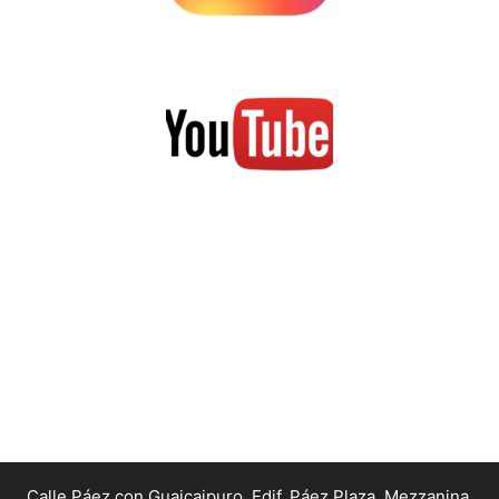
Calle Páez con Guaicaipuro, Edif. Páez Plaza, Mezzanina,