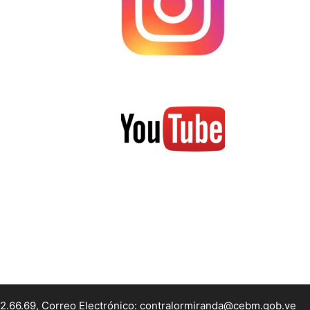
22.66.69, Correo Electrónico: contralormiranda@cebm.gob.ve