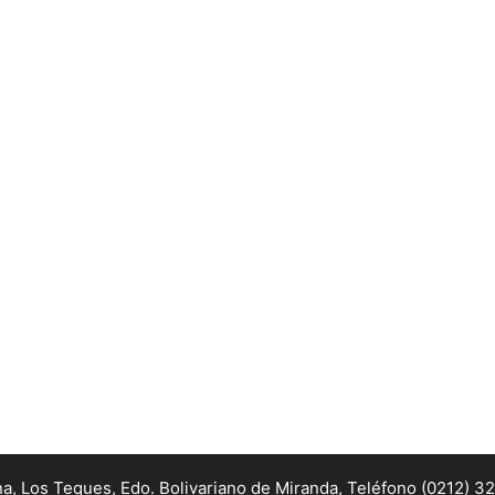
na, Los Teques, Edo. Bolivariano de Miranda,
Teléfono (0212) 3