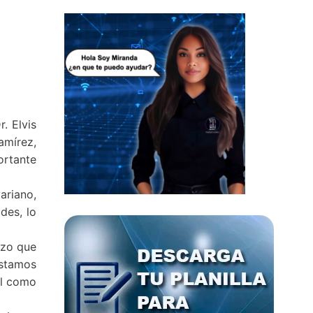
. Elvis
amírez,
ortante
ariano,
des, lo
rzo que
estamos
al como