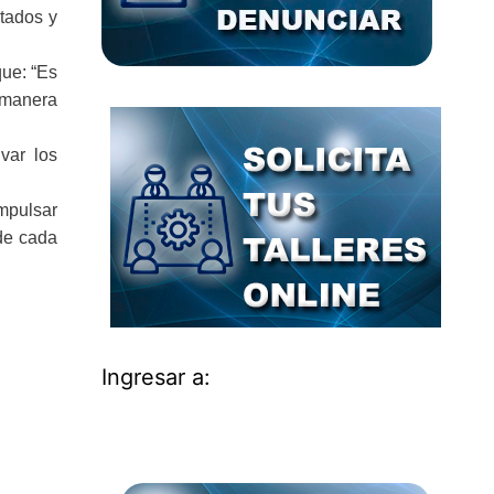
stados y
que: “Es
e manera
var los
mpulsar
 de cada
Ingresar a: