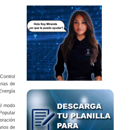
Control
inas de
 Energía
al modo
Popular
oración
arios de