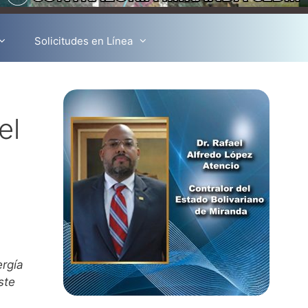
Solicitudes en Línea
el
ergía
ste