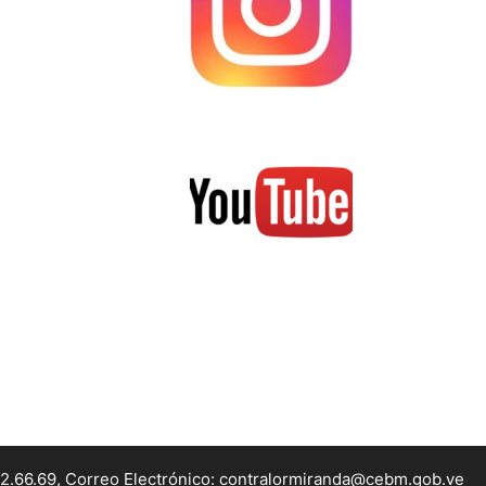
22.66.69, Correo Electrónico: contralormiranda@cebm.gob.ve