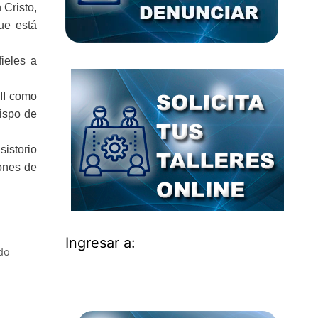
 Cristo,
ue está
ieles a
II como
bispo de
sistorio
ones de
Ingresar a:
do