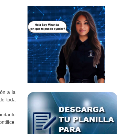
ión a la
de toda
ortante
tífice,