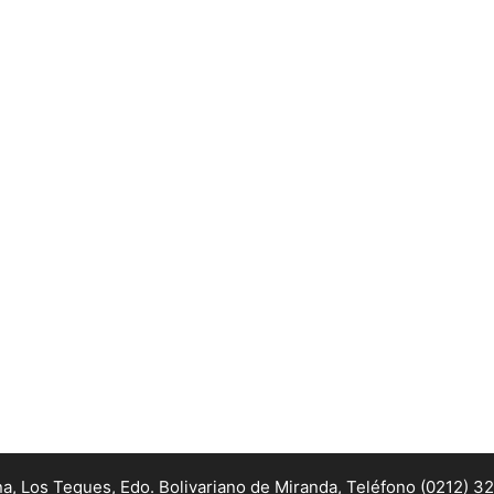
na, Los Teques, Edo. Bolivariano de Miranda,
Teléfono (0212) 3