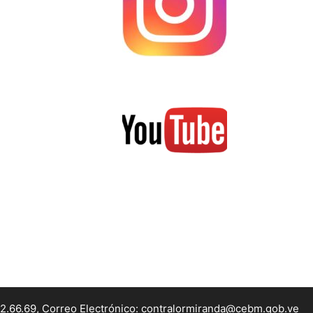
22.66.69, Correo Electrónico: contralormiranda@cebm.gob.ve