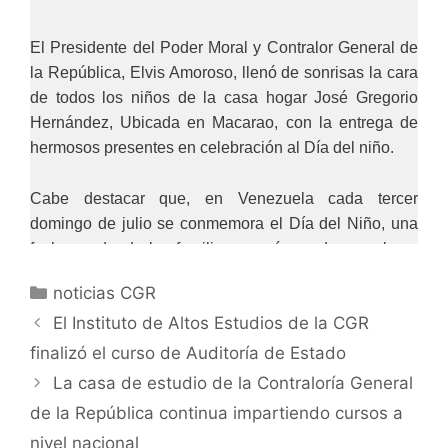
El Presidente del Poder Moral y Contralor General de
la República, Elvis Amoroso, llenó de sonrisas la cara
de todos los niños de la casa hogar José Gregorio
Hernández, Ubicada en Macarao, con la entrega de
hermosos presentes en celebración al Día del niño.
Cabe destacar que, en Venezuela cada tercer
domingo de julio se conmemora el Día del Niño, una
fecha en donde las familias se reúnen, dan regalos y
salen con los más pequeños de la casa con el objetivo
noticias CGR
de proporcionarles un día diferente.
El Instituto de Altos Estudios de la CGR
Esta festividad tuvo inicios el 29 de agosto de 1990,
finalizó el curso de Auditoría de Estado
cuando se promulgó la Ley Aprobatoria de la
La casa de estudio de la Contraloría General
Convención sobre los Derechos del Niño, para
de la República continua impartiendo cursos a
brindarles protección social y jurídica a los niños,
nivel nacional