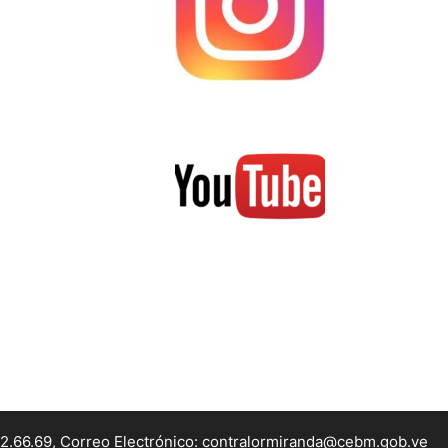
22.66.69, Correo Electrónico: contralormiranda@cebm.gob.ve