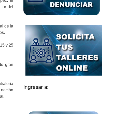
pez; el
ntor del
al de la
os.
 15 y 25
do gran
traloría
Ingresar a:
a nación
al.