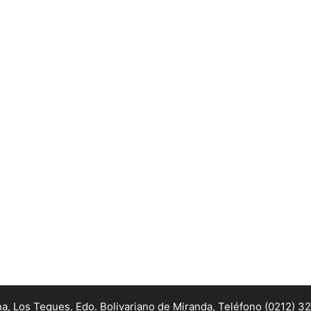
na, Los Teques, Edo. Bolivariano de Miranda,
Teléfono (0212) 3