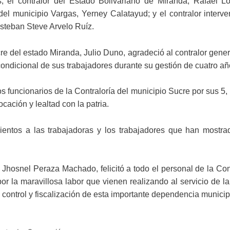
 el contralor del Estado Bolivariano de Miranda, Rafael Ló
del municipio Vargas, Yerney Calatayud; y el contralor interve
 Esteban Steve Arvelo Ruíz.
cre del estado Miranda, Julio Duno, agradeció al contralor gener
condicional de sus trabajadores durante su gestión de cuatro añ
s funcionarios de la Contraloría del municipio Sucre por sus 5,
cación y lealtad con la patria.
ientos a las trabajadoras y los trabajadores que han mostra
r. Jhosnel Peraza Machado, felicitó a todo el personal de la Con
r la maravillosa labor que vienen realizando al servicio de l
e control y fiscalización de esta importante dependencia municip