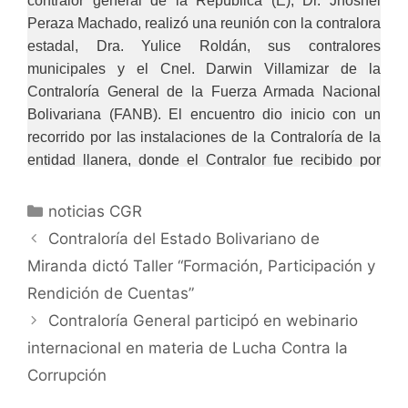
contralor general de la República (E), Dr. Jhosnel
Peraza Machado, realizó una reunión con la contralora
estadal, Dra. Yulice Roldán, sus contralores
municipales y el Cnel. Darwin Villamizar de la
Contraloría General de la Fuerza Armada Nacional
Bolivariana (FANB). El encuentro dio inicio con un
recorrido por las instalaciones de la Contraloría de la
entidad llanera, donde el Contralor fue recibido por
cada una de las funcionarias y los funcionarios que
hacen vida en este órgano contralor. Seguidamente,
noticias CGR
se procedió a realizar la reunión con cada
Contraloría del Estado Bolivariano de
representante de las contralorías municipales.
Miranda dictó Taller “Formación, Participación y
Rendición de Cuentas”
Expresó que estas reuniones tienen como finalidad
Contraloría General participó en webinario
conocer cada una de las actuaciones fiscales
realizadas en el 2023 y las nuevas programaciones
internacional en materia de Lucha Contra la
para el 2024, de manera que cada contraloría pueda
Corrupción
realizar las operaciones que le competen, como lo son