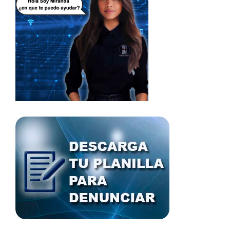
darle diversos lineamientos por los que se deben regir,
para realizar los procedimientos correspondientes a
cada trabajo que deben entregar al Órgano Contralor
del Estado.
Cabe destacar que las contralorías municipales son el
órgano de control, vigilancia y fiscalización de los
bienes del patrimonio municipal, así como del
desempeño y actuación de los servidores públicos;
promoviendo el estricto apego al marco jurídico por el
que se rige el país.