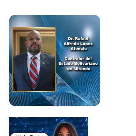
las auditorías, inspecciones y cualquier tipo de
revisiones fiscales en los organismos y entidades
sujetas a su control. Asimismo, el máximo
representante del Órgano Contralor del país invitó a
cada contralor a regirse por la Ley Orgánica de la
Contraloría General de la República y del Sistema
Nacional de Control Fiscal, por la Constitución de la
República Bolivariana de Venezuela, y por todas las
normas que engloban el SNCF, para poder cumplir
con excelencia el informe de gestión próximo a
entregar.
Posteriormente, el contralor general (E) procedió a
darle la palabra a la directora general de Control de
Estados y Municipios,Yurvi Niño, quien vía telemática,
hizo varias observaciones sobre cada una de las
funciones realizadas por los contralores, además de