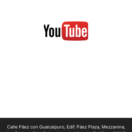
Calle Páez con Guaicaipuro, Edif. Páez Plaza, Mezzanina,