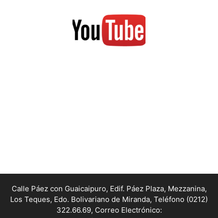
Calle Páez con Guaicaipuro, Edif. Páez Plaza, Mezzanina,
Los Teques, Edo. Bolivariano de Miranda,
Teléfono (0212)
322.66.69, Correo Electrónico: