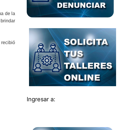
ma de la
 brindar
 recibió
Ingresar a: