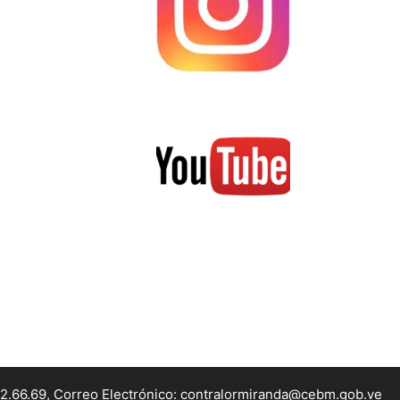
22.66.69, Correo Electrónico: contralormiranda@cebm.gob.ve