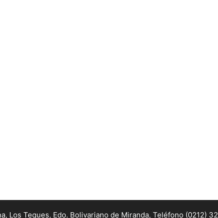
na, Los Teques, Edo. Bolivariano de Miranda,
Teléfono (0212) 3