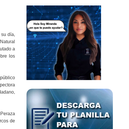
 su día,
 Natural
putado a
bre los
 público
pectora
dadano,
 Peraza
rcos de