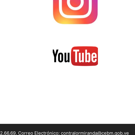
22.66.69, Correo Electrónico: contralormiranda@cebm.gob.ve