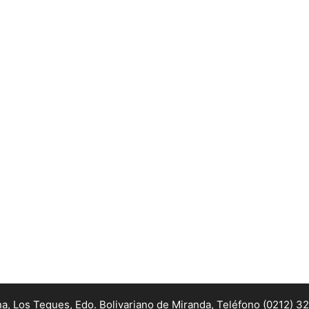
na, Los Teques, Edo. Bolivariano de Miranda,
Teléfono (0212) 3