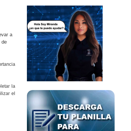
evar a
 de
ortancia
letar la
lizar el