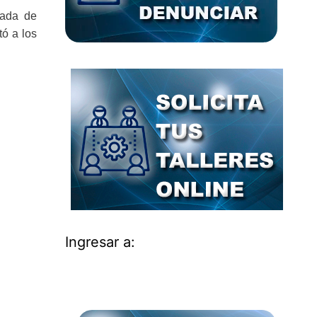
rada de
tó a los
Ingresar a: