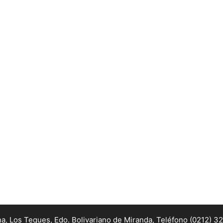
na, Los Teques, Edo. Bolivariano de Miranda,
Teléfono (0212) 3