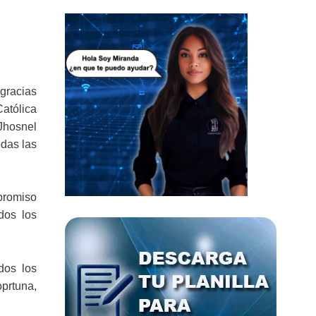
 gracias
Católica
Jhosnel
odas las
mpromiso
dos los
dos los
oprtuna,