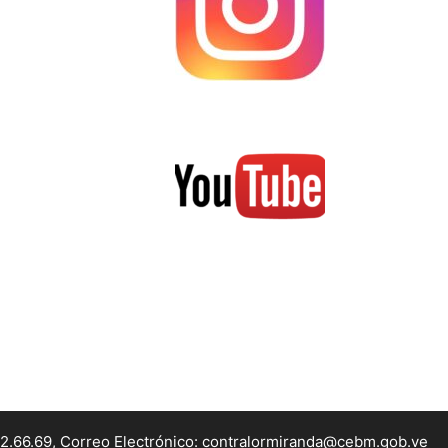
22.66.69, Correo Electrónico: contralormiranda@cebm.gob.ve