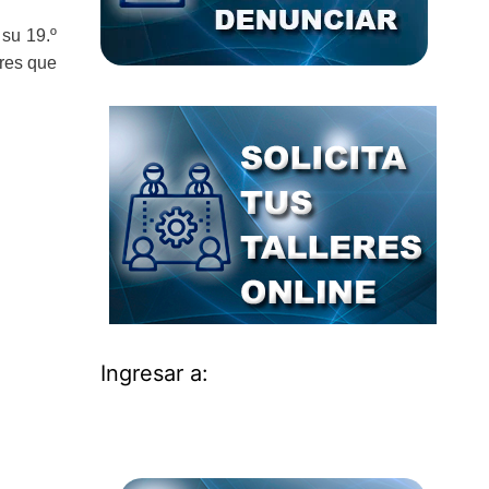
 su 19.º
ores que
Ingresar a: