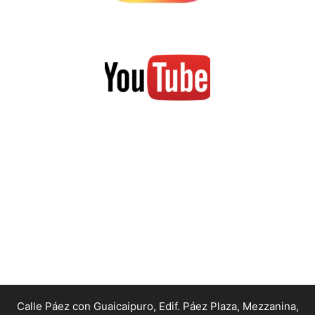
Calle Páez con Guaicaipuro, Edif. Páez Plaza, Mezzanina,