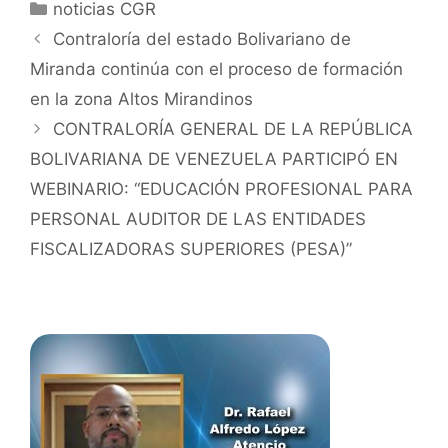
noticias CGR
Fuerza de Tarea 4 (FT4).
Contraloría del estado Bolivariano de
Miranda continúa con el proceso de formación
La videoconferencia contó con las ponencias de
buenas prácticas sobre Transición Energética por
en la zona Altos Mirandinos
parte de las EFS de México, Buenos Aires y Cuba, así
CONTRALORÍA GENERAL DE LA REPÚBLICA
como una consulta referente a la generación de
BOLIVARIANA DE VENEZUELA PARTICIPÓ EN
demanda de energías renovables por parte de la EFS
WEBINARIO: “EDUCACIÓN PROFESIONAL PARA
de Venezuela, que en esta oportunidad estuvo
PERSONAL AUDITOR DE LAS ENTIDADES
representada por servidoras y servidores de la
Dirección General de Control de la Administración
FISCALIZADORAS SUPERIORES (PESA)”
Nacional Descentralizada, la Dirección de Asuntos
Internacionales, la Dirección de Control del Sector
Infraestructura y Social, y la Dirección de Control del
Sector Poderes Nacionales y Seguridad Pública.