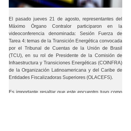
El pasado jueves 21 de agosto, representantes del
Máximo Órgano Contralor participaron en la
videoconferencia denominada: Sesión Fuerza de
Tarea 4: temas de la Transición Energética convocada
por el Tribunal de Cuentas de la Unión de Brasil
(TCU), en su rol de Presidente de la Comisión de
Infraestructura y Transiciones Energéticas (COINFRA)
de la Organización Latinoamericana y del Caribe de
Entidades Fiscalizadoras Superiores (OLACEFS).
Es importante resaltar que este encuentro tuvo como
objetivo principal generar un espacio de intercambio
técnico sobre los temas de la transición energética,
combinando la visión estratégica del Instituto E+ con
experiencias prácticas de auditoría de las Entidades
Fiscalizadoras Superiores(EFS) miembros de la