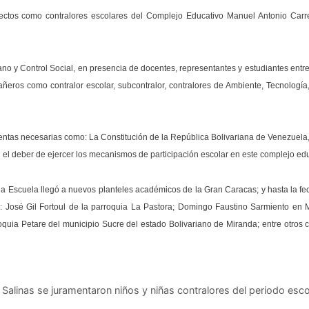
lectos como contralores escolares del Complejo Educativo Manuel Antonio Carr
ano y Control Social, en presencia de docentes, representantes y estudiantes entr
ñeros como contralor escolar, subcontralor, contralores de Ambiente, Tecnología
mientas necesarias como: La Constitución de la República Bolivariana de Venezuela
on el deber de ejercer los mecanismos de participación escolar en este complejo edu
la Escuela llegó a nuevos planteles académicos de la Gran Caracas; y hasta la fe
o: José Gil Fortoul de la parroquia La Pastora; Domingo Faustino Sarmiento en 
uia Petare del municipio Sucre del estado Bolivariano de Miranda; entre otros 
 Salinas se juramentaron niños y niñas contralores del periodo esco