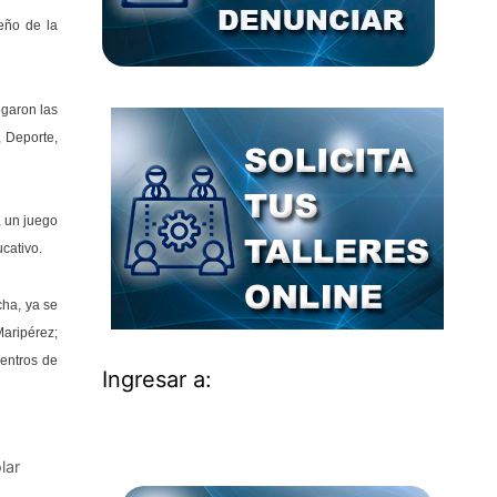
eño de la
egaron las
, Deporte,
, un juego
cativo.
cha, ya se
Maripérez;
centros de
Ingresar a:
lar