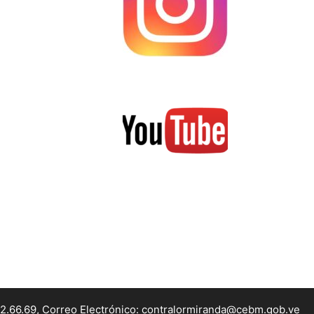
22.66.69, Correo Electrónico: contralormiranda@cebm.gob.ve