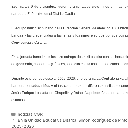
Ese martes 9 de diciembre, fueron juramentados siete niños y niñas, e
parroquia El Paraíso en el Distrito Capital.
El equipo multidisciplinario de la Dirección General de Atención al Ciudad
bandas y las credenciales a las niñas y los niños elegidos por sus compa
Convivencia y Cultura.
En la jornada también se les hizo entrega de un kit escolar con las herra
de geometría, cuadernos y lápices, todo ello con la finalidad de cumplir c
Durante este periodo escolar 2025-2026, el programa La Contraloría va a 
han juramentados niños y niñas contralores de diferentes institutos com
Jesús Enrique Lossada en Chapellín y Rafael Napoleón Baute de la parroq
estudios.
noticias CGR
En la Unidad Educativa Distrital Simón Rodríguez de Pinto
2025-2026