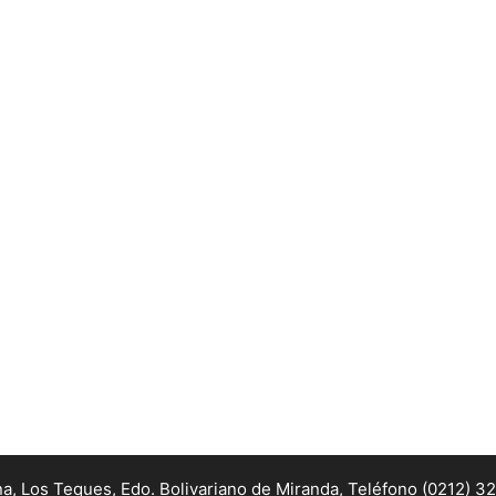
na, Los Teques, Edo. Bolivariano de Miranda,
Teléfono (0212) 3