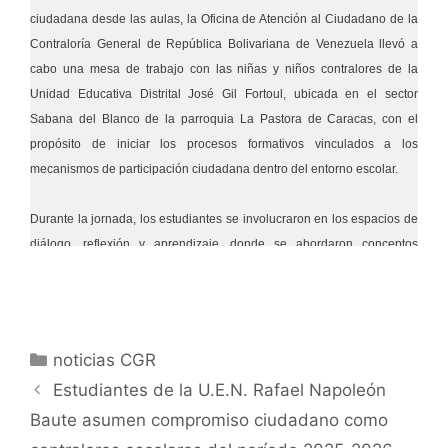
ciudadana desde las aulas, la Oficina de Atención al Ciudadano de la
Contraloría General de República Bolivariana de Venezuela llevó a
cabo una mesa de trabajo con las niñas y niños contralores de la
Unidad Educativa Distrital José Gil Fortoul, ubicada en el sector
Sabana del Blanco de la parroquia La Pastora de Caracas, con el
propósito de iniciar los procesos formativos vinculados a los
mecanismos de participación ciudadana dentro del entorno escolar.
Durante la jornada, los estudiantes se involucraron en los espacios de
diálogo, reflexión y aprendizaje, donde se abordaron conceptos
fundamentales sobre contraloría escolar y trabajo colaborativo,
integrando actividades didácticas sobre los diferentes mecanismos de
participación ciudadana adaptadas específicamente a las edades de
las niñas y niños de esta Unidad Educativa. Este enfoque permitió
noticias CGR
fortalecer una participación responsable en la construcción de una
Estudiantes de la U.E.N. Rafael Napoleón
comunidad más organizada y consciente.
Baute asumen compromiso ciudadano como
La mesa de trabajo estuvo orientada a fortalecer las capacidades de