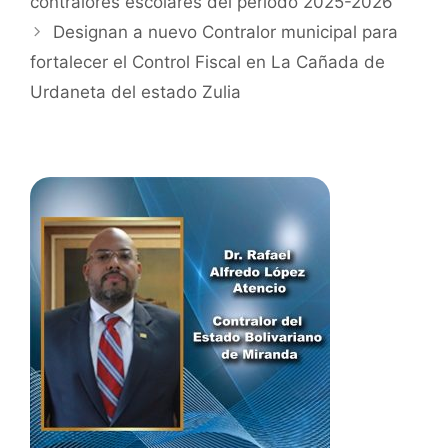
contralores escolares del período 2025-2026
los contralores escolares, brindándoles herramientas prácticas para
Designan a nuevo Contralor municipal para
promover iniciativas dentro de la institución que fomenten la
fortalecer el Control Fiscal en La Cañada de
corresponsabilidad, la convivencia y el compromiso colectivo.
Urdaneta del estado Zulia
Asimismo, se resaltó el papel protagónico de la niñez como agentes de
cambio capaces de impulsar acciones positivas en sus espacios de
formación.
La Contraloría General de la República Bolivariana de Venezuela
continúa fomentando el sentido de integridad en las nuevas
generaciones.