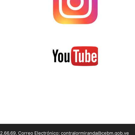
22.66.69, Correo Electrónico: contralormiranda@cebm.gob.ve