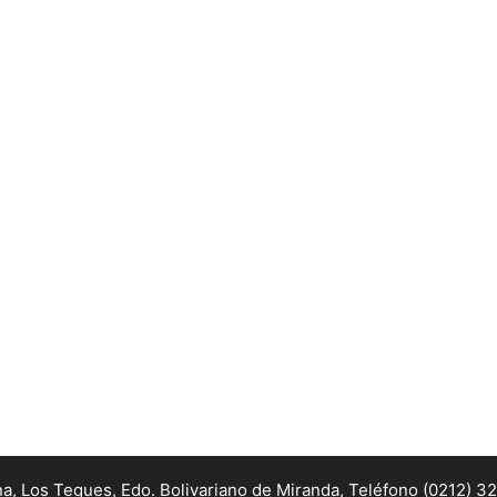
na, Los Teques, Edo. Bolivariano de Miranda,
Teléfono (0212) 3