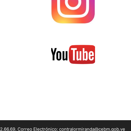
22.66.69, Correo Electrónico: contralormiranda@cebm.gob.ve