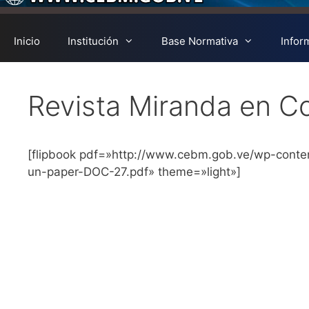
Inicio
Institución
Base Normativa
Infor
Revista Miranda en Co
[flipbook pdf=»http://www.cebm.gob.ve/wp-conten
un-paper-DOC-27.pdf» theme=»light»]