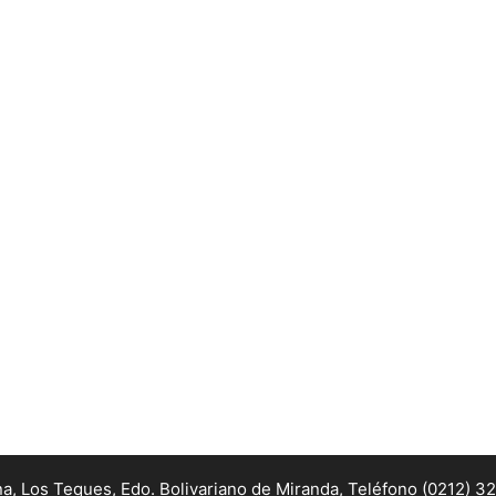
na, Los Teques, Edo. Bolivariano de Miranda,
Teléfono (0212) 3