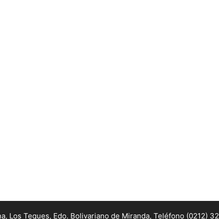
na, Los Teques, Edo. Bolivariano de Miranda,
Teléfono (0212) 3