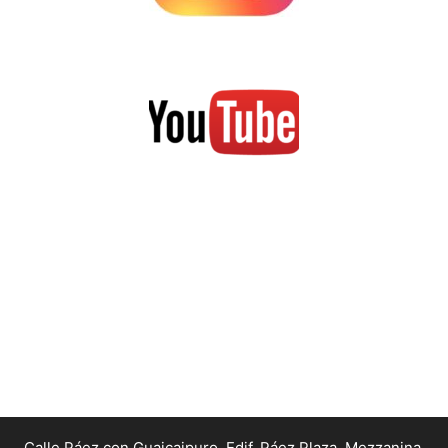
Calle Páez con Guaicaipuro, Edif. Páez Plaza, Mezzanina,