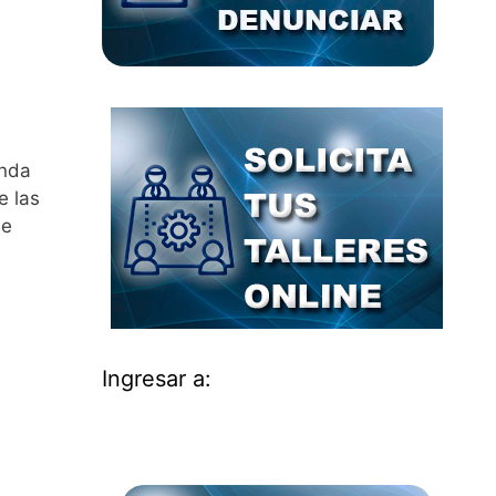
anda
e las
de
Ingresar a: