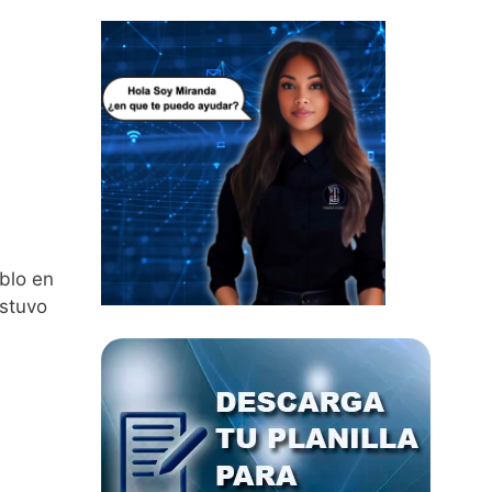
eblo en
estuvo