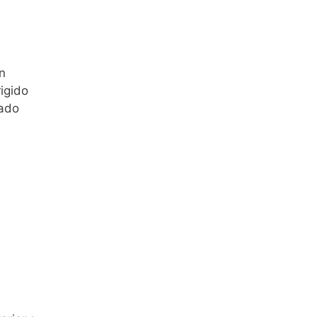
ón
igido
tado