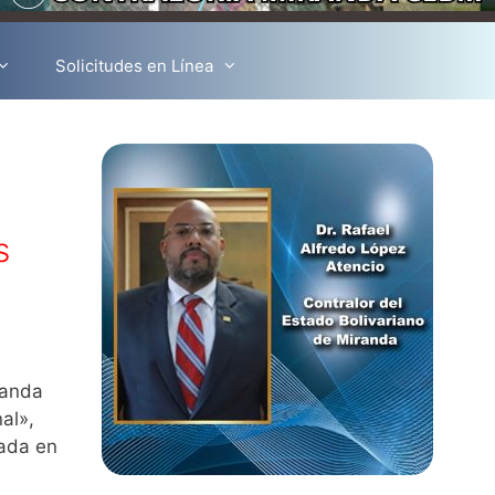
Solicitudes en Línea
s
randa
al»,
cada en