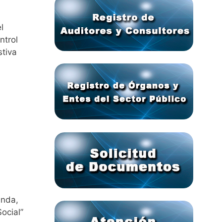
l
ntrol
stiva
anda,
ocial”