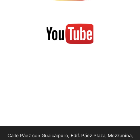
Calle Páez con Guaicaipuro, Edif. Páez Plaza, Mezzanina,