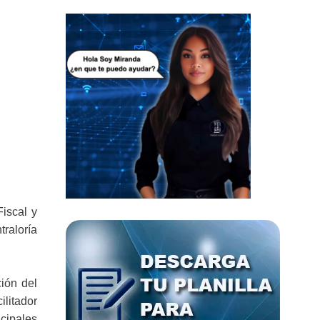
Fiscal y
traloría
ción del
ilitador
icipales