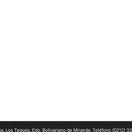
na, Los Teques, Edo. Bolivariano de Miranda,
Teléfono (0212) 3