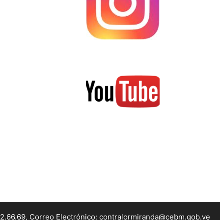
22.66.69, Correo Electrónico: contralormiranda@cebm.gob.ve