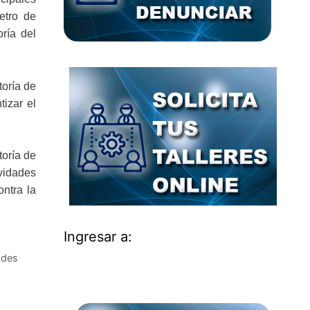
etro de
oría del
toría de
tizar el
toría de
vidades
ontra la
Ingresar a:
ades