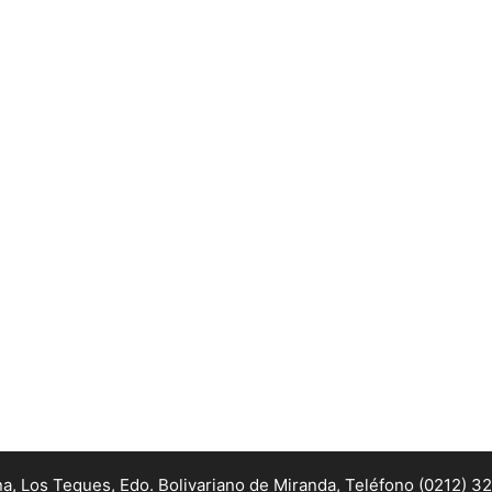
na, Los Teques, Edo. Bolivariano de Miranda,
Teléfono (0212) 3