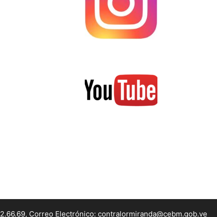
22.66.69, Correo Electrónico: contralormiranda@cebm.gob.ve