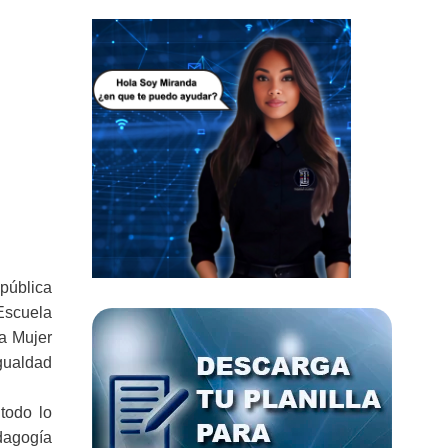
epública
 Escuela
la Mujer
Igualdad
todo lo
dagogía