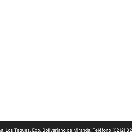
na, Los Teques, Edo. Bolivariano de Miranda,
Teléfono (0212) 3