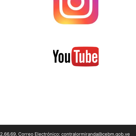
22.66.69, Correo Electrónico: contralormiranda@cebm.gob.ve