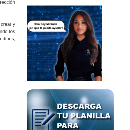
irección
 crear y
ando los
ndinos,