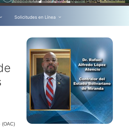
Solicitudes en Línea
de
s
o (OAC)