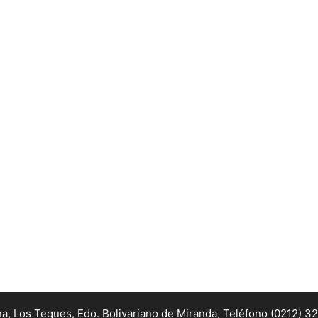
na, Los Teques, Edo. Bolivariano de Miranda,
Teléfono (0212) 3