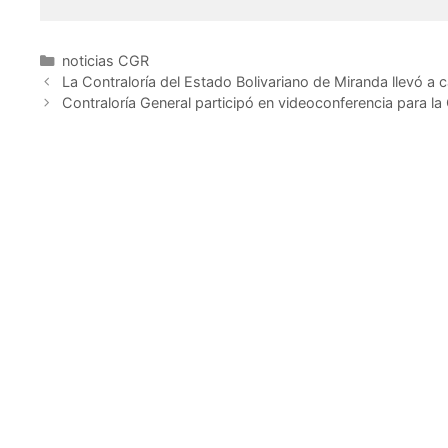
Desde la Dirección de Línea de Sistemas y Atención al 
noticias CGR
agradecido por estas jornadas, otros compañeros hicier
La Contraloría del Estado Bolivariano de Miranda llevó a 
y lo agradezco”.
Contraloría General participó en videoconferencia para la