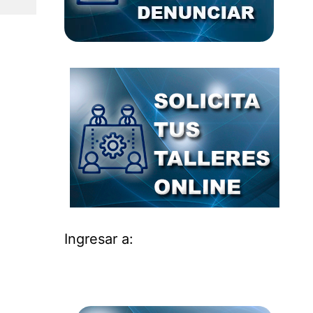
; estoy
ovechar
Ingresar a: