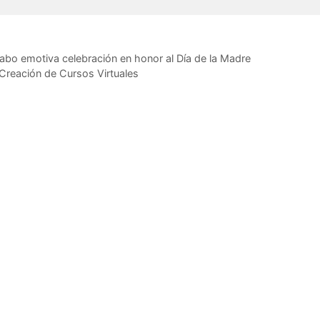
Usuario, Jhorman Centeno, manifestó: “tenía la cédula vencida
on trámites del INTT; estas oportunidades no se pueden desapr
cabo emotiva celebración en honor al Día de la Madre
 Creación de Cursos Virtuales