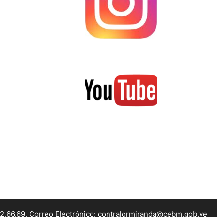
22.66.69, Correo Electrónico: contralormiranda@cebm.gob.ve