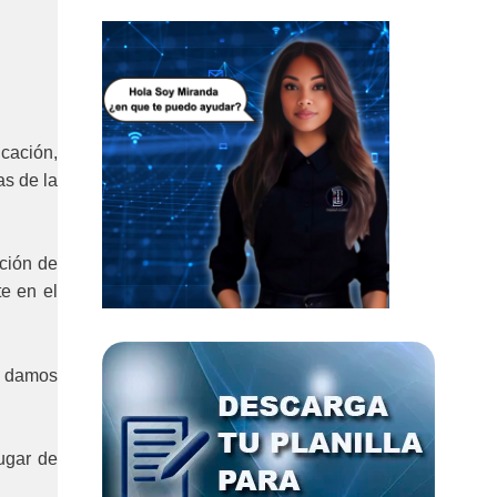
icación,
as de la
ación de
e en el
e damos
lugar de