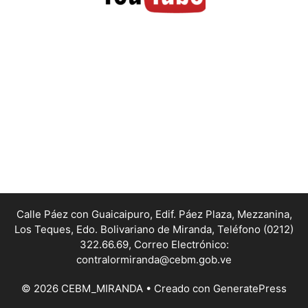
Calle Páez con Guaicaipuro, Edif. Páez Plaza, Mezzanina,
Los Teques, Edo. Bolivariano de Miranda,
Teléfono (0212)
322.66.69, Correo Electrónico:
contralormiranda@cebm.gob.ve
© 2026 CEBM_MIRANDA
• Creado con
GeneratePress