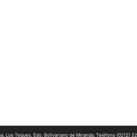
na, Los Teques, Edo. Bolivariano de Miranda,
Teléfono (0212) 3