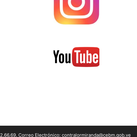
22.66.69, Correo Electrónico: contralormiranda@cebm.gob.ve