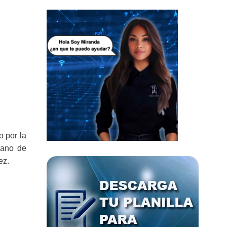
o por la
gano de
ez.