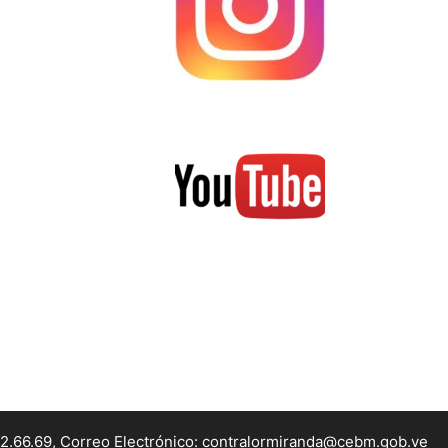
22.66.69, Correo Electrónico: contralormiranda@cebm.gob.ve