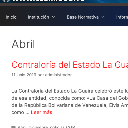
Inicio
Institución
Base Normativa
Infor
Abril
Contraloría del Estado La Gu
11 junio 2019
por
administrador
La Contraloría del Estado La Guaira celebró este l
de esa entidad, conocida como: «La Casa del Gober
de la República Bolivariana de Venezuela, Elvis Amo
como …
Leer más
Abril
,
Diciembre
,
noticias CGR