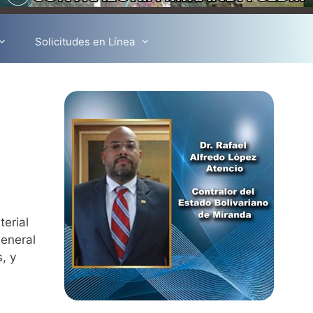
Solicitudes en Línea
terial
General
, y