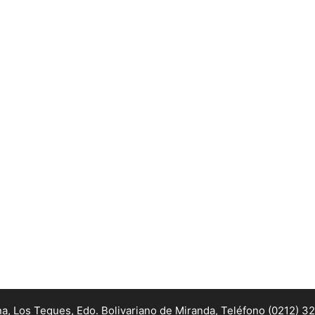
na, Los Teques, Edo. Bolivariano de Miranda,
Teléfono (0212) 3