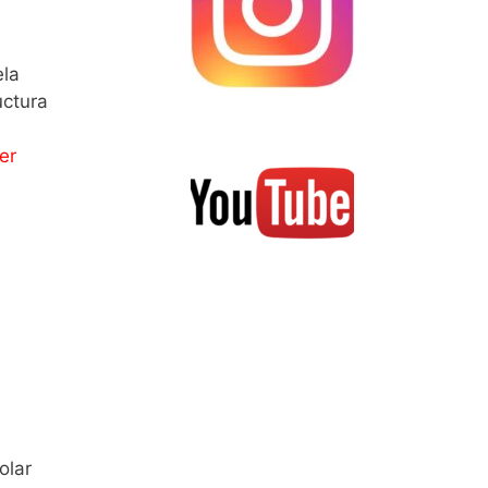
ela
uctura
er
olar