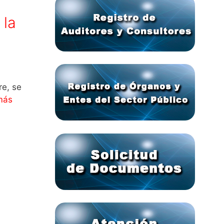
 la
, se
más