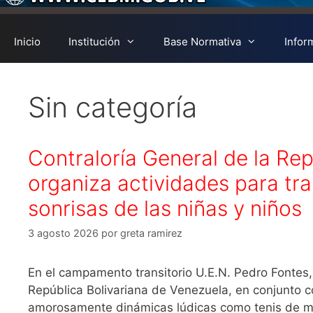
Inicio
Institución
Base Normativa
Infor
Sin categoría
Contraloría General de la Re
organiza actividades para tr
sonrisas de las niñas y niños
3 agosto 2026
por
greta ramirez
En el campamento transitorio U.E.N. Pedro Fontes, 
República Bolivariana de Venezuela, en conjunto c
amorosamente dinámicas lúdicas como tenis de mes