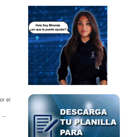
or el
e …