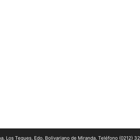
na, Los Teques, Edo. Bolivariano de Miranda,
Teléfono (0212) 3