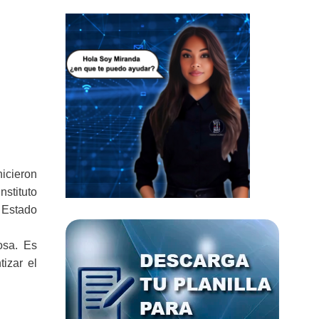
hicieron
nstituto
 Estado
osa. Es
izar el