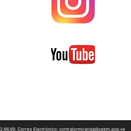
22.66.69, Correo Electrónico: contralormiranda@cebm.gob.ve