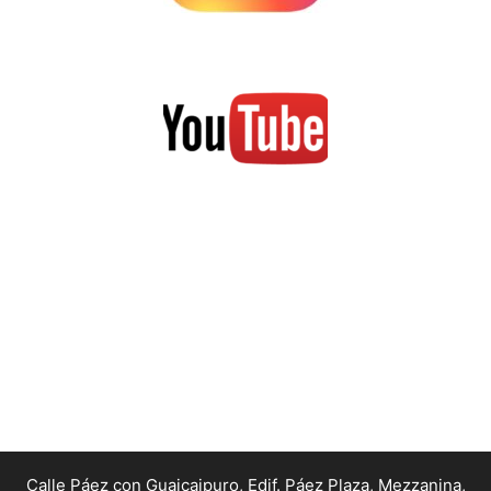
Calle Páez con Guaicaipuro, Edif. Páez Plaza, Mezzanina,