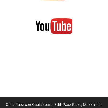
Calle Páez con Guaicaipuro, Edif. Páez Plaza, Mezzanina,